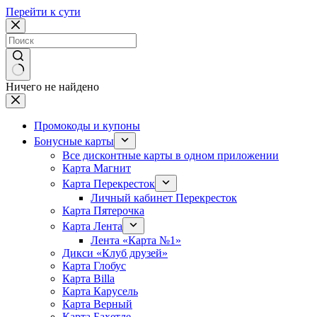
Перейти к сути
Ничего не найдено
Промокоды и купоны
Бонусные карты
Все дисконтные карты в одном приложении
Карта Магнит
Карта Перекресток
Личный кабинет Перекресток
Карта Пятерочка
Карта Лента
Лента «Карта №1»
Дикси «Клуб друзей»
Карта Глобус
Карта Billa
Карта Карусель
Карта Верный
Карта Бахетле