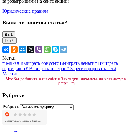
за розыгрышами на сайте акции!
Юридические правила
Была ли полезна статья?
Да
1
Нет
0
Метки
#
Milka
#
Выиграть бонусы
#
Выиграть деньги
#
Выиграть
сертификат
#
Выиграть телефон
#
Зарегистрировать чек
#
Магнит
Чтобы добавить наш сайт в Закладки, нажмите на клавиатуре
CTRL+D
Рубрики
Рубрики