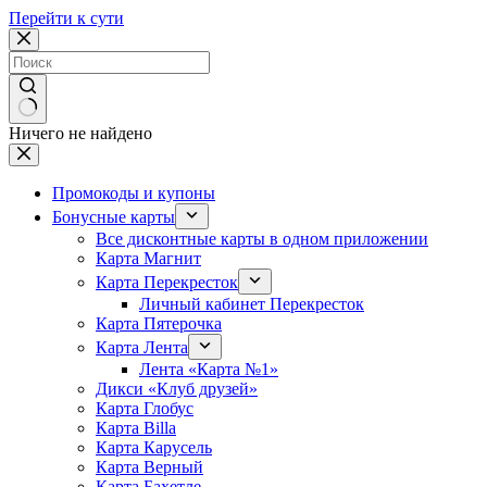
Перейти к сути
Ничего не найдено
Промокоды и купоны
Бонусные карты
Все дисконтные карты в одном приложении
Карта Магнит
Карта Перекресток
Личный кабинет Перекресток
Карта Пятерочка
Карта Лента
Лента «Карта №1»
Дикси «Клуб друзей»
Карта Глобус
Карта Billa
Карта Карусель
Карта Верный
Карта Бахетле