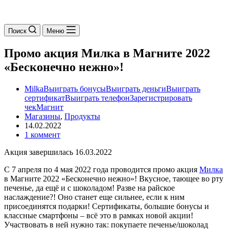
Поиск
Меню
Промо акция Милка в Магните 2022
«Бесконечно нежно»!
Milka
Выиграть бонусы
Выиграть деньги
Выиграть
сертификат
Выиграть телефон
Зарегистрировать
чек
Магнит
Магазины
,
Продукты
14.02.2022
1 коммент
Акция завершилась 16.03.2022
С 7 апреля по 4 мая 2022 года проводится промо акция
Милка
в Магните 2022 «Бесконечно нежно»! Вкусное, тающее во рту
печенье, да ещё и с шоколадом! Разве на райское
наслаждение?! Оно станет еще сильнее, если к ним
присоединятся подарки! Сертификаты, большие бонусы и
классные смартфоны – всё это в рамках новой акции!
Участвовать в ней нужно так: покупаете печенье/шоколад