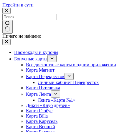
Перейти к сути
Ничего не найдено
Промокоды и купоны
Бонусные карты
Все дисконтные карты в одном приложении
Карта Магнит
Карта Перекресток
Личный кабинет Перекресток
Карта Пятерочка
Карта Лента
Лента «Карта №1»
Дикси «Клуб друзей»
Карта Глобус
Карта Billa
Карта Карусель
Карта Верный
Карта Бахетле