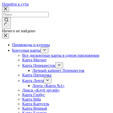
Перейти к сути
Ничего не найдено
Промокоды и купоны
Бонусные карты
Все дисконтные карты в одном приложении
Карта Магнит
Карта Перекресток
Личный кабинет Перекресток
Карта Пятерочка
Карта Лента
Лента «Карта №1»
Дикси «Клуб друзей»
Карта Глобус
Карта Billa
Карта Карусель
Карта Верный
Карта Бахетле