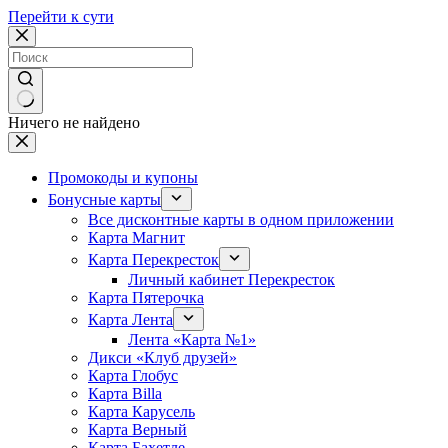
Перейти к сути
Ничего не найдено
Промокоды и купоны
Бонусные карты
Все дисконтные карты в одном приложении
Карта Магнит
Карта Перекресток
Личный кабинет Перекресток
Карта Пятерочка
Карта Лента
Лента «Карта №1»
Дикси «Клуб друзей»
Карта Глобус
Карта Billa
Карта Карусель
Карта Верный
Карта Бахетле