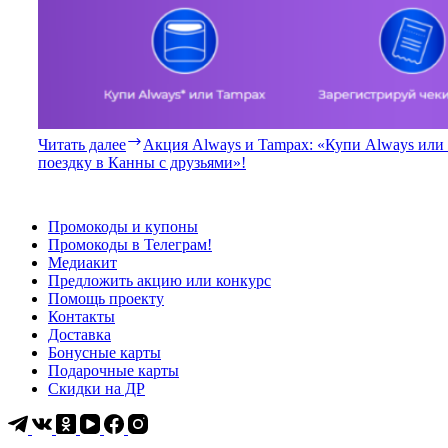
Читать далее
Акция Always и Tampax: «Купи Always или 
поездку в Канны с друзьями»!
Промокоды и купоны
Промокоды в Телеграм!
Медиакит
Предложить акцию или конкурс
Помощь проекту
Контакты
Доставка
Бонусные карты
Подарочные карты
Скидки на ДР