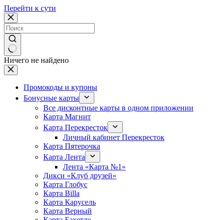
Перейти к сути
Ничего не найдено
Промокоды и купоны
Бонусные карты
Все дисконтные карты в одном приложении
Карта Магнит
Карта Перекресток
Личный кабинет Перекресток
Карта Пятерочка
Карта Лента
Лента «Карта №1»
Дикси «Клуб друзей»
Карта Глобус
Карта Billa
Карта Карусель
Карта Верный
Карта Бахетле