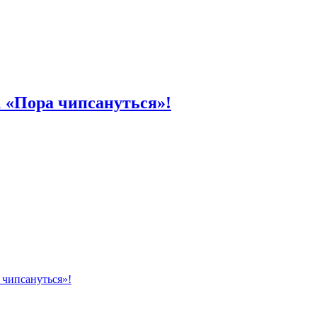
1 «Пора чипсануться»!
 чипсануться»!