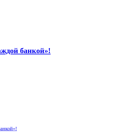
аждой банкой»!
банкой»!