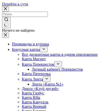
Перейти к сути
Ничего не найдено
Промокоды и купоны
Бонусные карты
Все дисконтные карты в одном приложении
Карта Магнит
Карта Перекресток
Личный кабинет Перекресток
Карта Пятерочка
Карта Лента
Лента «Карта №1»
Дикси «Клуб друзей»
Карта Глобус
Карта Billa
Карта Карусель
Карта Верный
Карта Бахетле