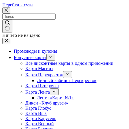
Перейти к сути
Ничего не найдено
Промокоды и купоны
Бонусные карты
Все дисконтные карты в одном приложении
Карта Магнит
Карта Перекресток
Личный кабинет Перекресток
Карта Пятерочка
Карта Лента
Лента «Карта №1»
Дикси «Клуб друзей»
Карта Глобус
Карта Billa
Карта Карусель
Карта Верный
Карта Бахетле