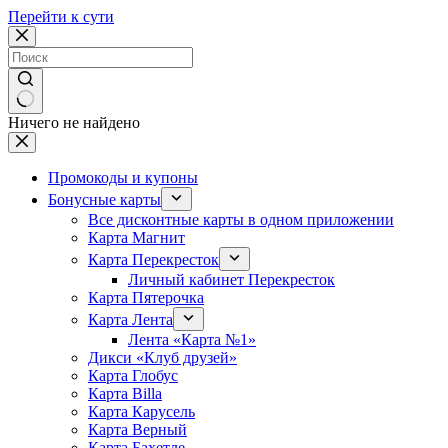
Перейти к сути
Ничего не найдено
Промокоды и купоны
Бонусные карты
Все дисконтные карты в одном приложении
Карта Магнит
Карта Перекресток
Личный кабинет Перекресток
Карта Пятерочка
Карта Лента
Лента «Карта №1»
Дикси «Клуб друзей»
Карта Глобус
Карта Billa
Карта Карусель
Карта Верный
Карта Бахетле