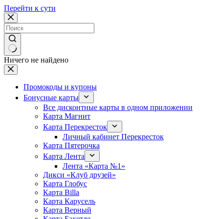
Перейти к сути
Ничего не найдено
Промокоды и купоны
Бонусные карты
Все дисконтные карты в одном приложении
Карта Магнит
Карта Перекресток
Личный кабинет Перекресток
Карта Пятерочка
Карта Лента
Лента «Карта №1»
Дикси «Клуб друзей»
Карта Глобус
Карта Billa
Карта Карусель
Карта Верный
Карта Бахетле