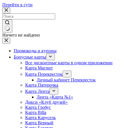
Перейти к сути
Ничего не найдено
Промокоды и купоны
Бонусные карты
Все дисконтные карты в одном приложении
Карта Магнит
Карта Перекресток
Личный кабинет Перекресток
Карта Пятерочка
Карта Лента
Лента «Карта №1»
Дикси «Клуб друзей»
Карта Глобус
Карта Billa
Карта Карусель
Карта Верный
Карта Бахетле