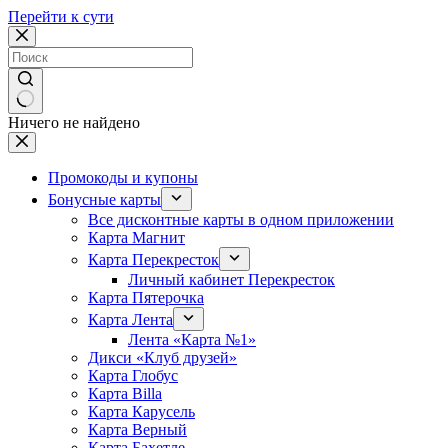
Перейти к сути
Ничего не найдено
Промокоды и купоны
Бонусные карты
Все дисконтные карты в одном приложении
Карта Магнит
Карта Перекресток
Личный кабинет Перекресток
Карта Пятерочка
Карта Лента
Лента «Карта №1»
Дикси «Клуб друзей»
Карта Глобус
Карта Billa
Карта Карусель
Карта Верный
Карта Бахетле