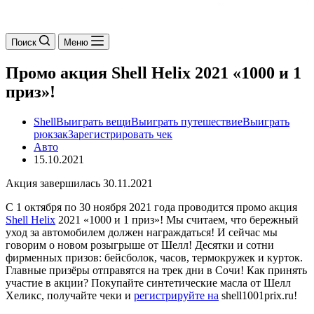
Поиск
Меню
Промо акция Shell Helix 2021 «1000 и 1
приз»!
Shell
Выиграть вещи
Выиграть путешествие
Выиграть
рюкзак
Зарегистрировать чек
Авто
15.10.2021
Акция завершилась 30.11.2021
С 1 октября по 30 ноября 2021 года проводится промо акция
Shell Helix
2021 «1000 и 1 приз»! Мы считаем, что бережный
уход за автомобилем должен награждаться! И сейчас мы
говорим о новом розыгрыше от Шелл! Десятки и сотни
фирменных призов: бейсболок, часов, термокружек и курток.
Главные призёры отправятся на трек дни в Сочи! Как принять
участие в акции? Покупайте синтетические масла от Шелл
Хеликс, получайте чеки и
регистрируйте на
shell1001prix.ru!