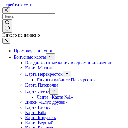
Перейти к сути
Ничего не найдено
Промокоды и купоны
Бонусные карты
Все дисконтные карты в одном приложении
Карта Магнит
Карта Перекресток
Личный кабинет Перекресток
Карта Пятерочка
Карта Лента
Лента «Карта №1»
Дикси «Клуб друзей»
Карта Глобус
Карта Billa
Карта Карусель
Карта Верный
Карта Бахетле