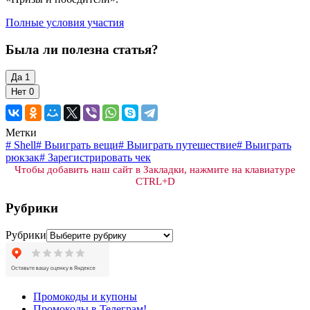
Полные условия участия
Была ли полезна статья?
Да
1
Нет
0
Метки
#
Shell
#
Выиграть вещи
#
Выиграть путешествие
#
Выиграть
рюкзак
#
Зарегистрировать чек
Чтобы добавить наш сайт в Закладки, нажмите на клавиатуре
CTRL+D
Рубрики
Рубрики
Промокоды и купоны
Промокоды в Телеграм!