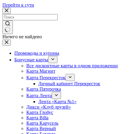
Перейти к сути
Ничего не найдено
Промокоды и купоны
Бонусные карты
Все дисконтные карты в одном приложении
Карта Магнит
Карта Перекресток
Личный кабинет Перекресток
Карта Пятерочка
Карта Лента
Лента «Карта №1»
Дикси «Клуб друзей»
Карта Глобус
Карта Billa
Карта Карусель
Карта Верный
Карта Бахетле