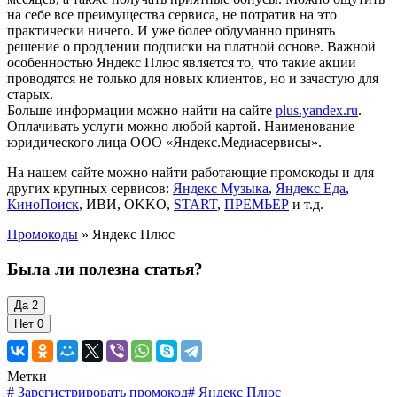
на себе все преимущества сервиса, не потратив на это
практически ничего. И уже более обдуманно принять
решение о продлении подписки на платной основе. Важной
особенностью Яндекс Плюс является то, что такие акции
проводятся не только для новых клиентов, но и зачастую для
старых.
Больше информации можно найти на сайте
plus.yandex.ru
.
Оплачивать услуги можно любой картой. Наименование
юридического лица ООО «Яндекс.Медиасервисы».
На нашем сайте можно найти работающие промокоды и для
других крупных сервисов:
Яндекс Музыка
,
Яндекс Еда
,
КиноПоиск
, ИВИ, OKKO,
START
,
ПРЕМЬЕР
и т.д.
Промокоды
» Яндекс Плюс
Была ли полезна статья?
Да
2
Нет
0
Метки
#
Зарегистрировать промокод
#
Яндекс Плюс