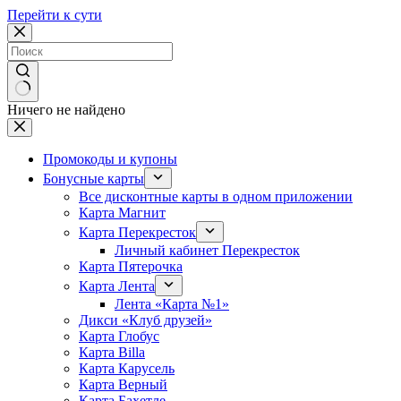
Перейти к сути
Ничего не найдено
Промокоды и купоны
Бонусные карты
Все дисконтные карты в одном приложении
Карта Магнит
Карта Перекресток
Личный кабинет Перекресток
Карта Пятерочка
Карта Лента
Лента «Карта №1»
Дикси «Клуб друзей»
Карта Глобус
Карта Billa
Карта Карусель
Карта Верный
Карта Бахетле