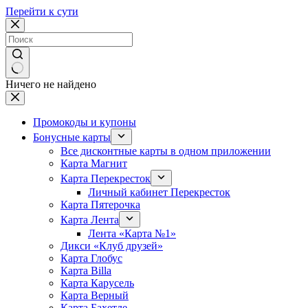
Перейти к сути
Ничего не найдено
Промокоды и купоны
Бонусные карты
Все дисконтные карты в одном приложении
Карта Магнит
Карта Перекресток
Личный кабинет Перекресток
Карта Пятерочка
Карта Лента
Лента «Карта №1»
Дикси «Клуб друзей»
Карта Глобус
Карта Billa
Карта Карусель
Карта Верный
Карта Бахетле