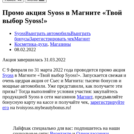
Промо акция Syoss в Магните «Твой
выбор Syoss!»
Syoss
Выиграть автомобиль
Выиграть
бонусы
Зарегистрировать чек
Магнит
Косметика-духи
,
Магазины
08.02.2022
Акция завершилась 31.03.2022
С 9 февраля по 31 марта 2022 года проводится промо акция
Syoss
в Магните «Твой выбор Syoss!». Запускается свежая и
очень щедрая акция от Сьес и Магнита: тысячи бонусов и
мощные автомобили. Уже представили, как получаете эти
призы? Тогда выполняйте условия участия: закупайтесь
продукцией Syoss в сети магазинов
Магнит
, предъявляйте
бонусную карту на кассе и получайте чек,
зарегистрируйте
его
на tvoisyoss.mybeautybonus.ru!
Лайфхак специально для вас: подпишитесь на наши
социальные сети:
Вконтакте
и
Одноклассники
.