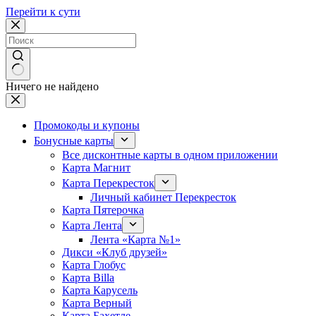
Перейти к сути
Ничего не найдено
Промокоды и купоны
Бонусные карты
Все дисконтные карты в одном приложении
Карта Магнит
Карта Перекресток
Личный кабинет Перекресток
Карта Пятерочка
Карта Лента
Лента «Карта №1»
Дикси «Клуб друзей»
Карта Глобус
Карта Billa
Карта Карусель
Карта Верный
Карта Бахетле