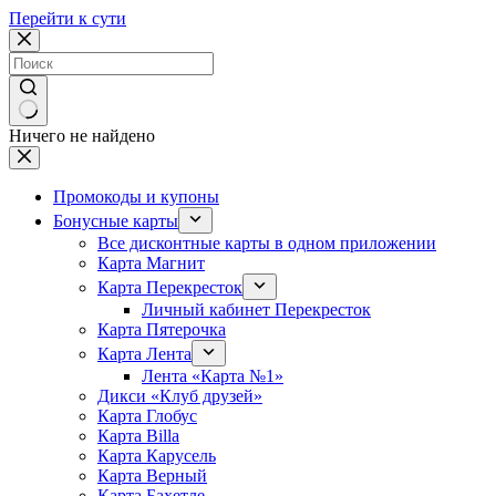
Перейти к сути
Ничего не найдено
Промокоды и купоны
Бонусные карты
Все дисконтные карты в одном приложении
Карта Магнит
Карта Перекресток
Личный кабинет Перекресток
Карта Пятерочка
Карта Лента
Лента «Карта №1»
Дикси «Клуб друзей»
Карта Глобус
Карта Billa
Карта Карусель
Карта Верный
Карта Бахетле