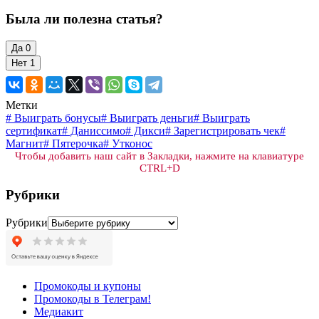
Была ли полезна статья?
Да
0
Нет
1
Метки
#
Выиграть бонусы
#
Выиграть деньги
#
Выиграть
сертификат
#
Даниссимо
#
Дикси
#
Зарегистрировать чек
#
Магнит
#
Пятерочка
#
Утконос
Чтобы добавить наш сайт в Закладки, нажмите на клавиатуре
CTRL+D
Рубрики
Рубрики
Промокоды и купоны
Промокоды в Телеграм!
Медиакит