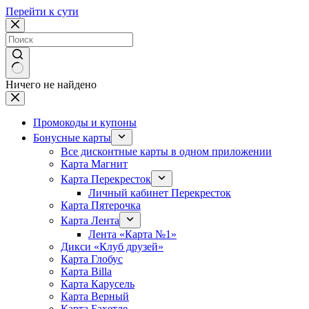
Перейти к сути
Ничего не найдено
Промокоды и купоны
Бонусные карты
Все дисконтные карты в одном приложении
Карта Магнит
Карта Перекресток
Личный кабинет Перекресток
Карта Пятерочка
Карта Лента
Лента «Карта №1»
Дикси «Клуб друзей»
Карта Глобус
Карта Billa
Карта Карусель
Карта Верный
Карта Бахетле