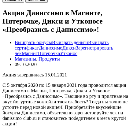
Акция Даниссимо в Магните,
Пятерочке, Дикси и Утконосе
«Преобразись с Даниссимо»!
Выиграть бонусы
Выиграть деньги
Выиграть
сертификат
Даниссимо
Дикси
Зарегистрировать
чек
Магнит
Пятерочка
Утконос
Магазины
,
Продукты
09.10.2020
Акция завершилась 15.01.2021
С 5 октября 2020 по 15 января 2021 года проводится акция
Даниссимо в Магнит, Пятерочка, Дикси и Утконос
«Преобразись с Даниссимо». Тающие во рту и приятные на
вкус йогуртные коктейли твоя слабость? Тогда вы точно не
устоите перед новой акцией! Приобретайте вкуснейшие
йогурты Даниссимо, обязательно зарегистрируйте чек на
danissimo-club.ru и становитесь победителем в мега-крутой
акции!