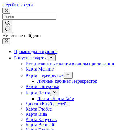
Перейти к сути
Ничего не найдено
Промокоды и купоны
Бонусные карты
Все дисконтные карты в одном приложении
Карта Магнит
Карта Перекресток
Личный кабинет Перекресток
Карта Пятерочка
Карта Лента
Лента «Карта №1»
Дикси «Клуб друзей»
Карта Глобус
Карта Billa
Карта Карусель
Карта Верный
Карта Бахетле